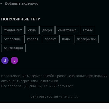
Добавить видеокурс
ПОПУЛЯРНЫЕ ТЕГИ
фундамент
окна
двери
сантехника
трубы
отопление
кровля
проект
полы
перекрытие
вентиляция
Использование материалов сайта разрешено только при наличии
активной гиперссылки на источник.
Все права защищены
2017 - 2026 StroU.net
Сайт разработан -
Site-pro.top