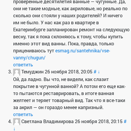
проверенные десятилетия ванные — чугунные. Да,
они не такие модные, как акриловые, но реально по
сколько они стояли у наших родителей? И ничего
им не было. У нас как раз в квартире в
Екатеринбурге запланирован ремонт на следующую
весну, так я пока склоняюсь к тому, чтобы купить
именно этот вид ванны. Пока, правда, только
прицениваюсь тут
esmag.ru/santehnika/vse-
vanny/chugun/
ответить
Темуджин
26 ноября 2018, 20:05
#
↓
Ой, да ладно. Вы что, не видели, как слазит
покрытие в чугунной ванной? А потом его еще как-
то пытаются реставрировать, в итоге ванная
желтеет и теряет товарный вид. Так что я все-таки
за акрил — он гораздо менее капризный.
ответить
Светлана Владимирова
26 ноября 2018, 20:15
#
↓