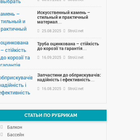
Искусственный камень –
стильный и практичный
материал…
25.08.2025
StroU.net
Труба оцинкована – стійкість
до корозії та гарантія…
16.09.2025
StroU.net
Запчастини до обприскувачів:
надійність і ефективність…
16.08.2025
StroU.net
СТАТЬИ ПО РУБРИКАМ
Балкон
Бассейн